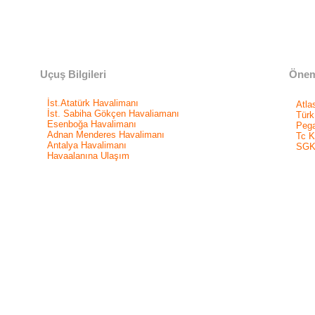
Uçuş Bilgileri
Öneml
İst.Atatürk Havalimanı
Atla
İst. Sabiha Gökçen Havaliamanı
Türk
Esenboğa Havalimanı
Pega
Adnan Menderes Havalimanı
Tc K
Antalya Havalimanı
SGK
Havaalanına Ulaşım