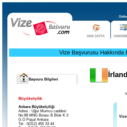
Vize Başvurusu Hakkında Bi
İrlan
Başvuru Bilgileri
V
Büyükelçilik
Ankara Büyükelçiliği
Adres : Uğur Mumcu caddesi
No:88 MNG Binası B Blok K:3
Vize
G.O.Paşa/ Ankara
Tel : 0(312) 455 33 44