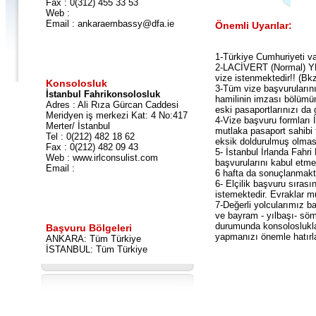
Fax : 0(312) 455 33 53
Web :
Email : ankaraembassy@dfa.ie
Önemli Uyarılar:
1-Türkiye Cumhuriyeti va
2-LACİVERT (Normal) YE
vize istenmektedir!! (Bk
Konsolosluk
3-Tüm vize başvuruların
İstanbul Fahrikonsolosluk
hamilinin imzası bölümün
Adres : Ali Rıza Gürcan Caddesi
eski pasaportlarınızı da
Meridyen iş merkezi Kat: 4 No:417
4-Vize başvuru formları İ
Merter/ İstanbul
mutlaka pasaport sahibi 
Tel : 0(212) 482 18 62
eksik doldurulmuş olmas
Fax : 0(212) 482 09 43
5- İstanbul İrlanda Fahr
Web : www.irlconsulist.com
başvurularını kabul etmek
Email :
6 hafta da sonuçlanmakt
6- Elçilik başvuru sıras
istemektedir. Evraklar mu
7-Değerli yolcularımız b
ve bayram - yılbaşı- söm
durumunda konsoloslukla
Başvuru Bölgeleri
yapmanızı önemle hatırla
ANKARA: Tüm Türkiye
İSTANBUL: Tüm Türkiye