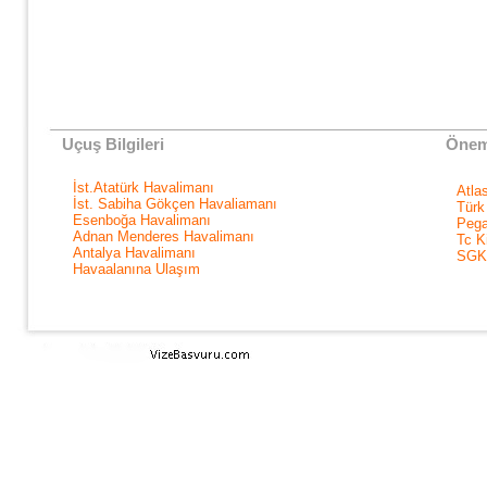
Uçuş Bilgileri
Öneml
İst.Atatürk Havalimanı
Atla
İst. Sabiha Gökçen Havaliamanı
Türk
Esenboğa Havalimanı
Pega
Adnan Menderes Havalimanı
Tc K
Antalya Havalimanı
SGK
Havaalanına Ulaşım