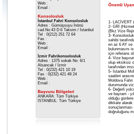
Web :
Önemli Uyarı
Email :
Konsolosluk
İstanbul Fahri Konsolosluk
1- LACİVERT (
Adres : Gümüşsuyu İnönü
2- GRİ (Hizmet
cad.No:43 D:6 Taksim / İstanbul
(Bkz.Vize Reji
Tel : 0(212) 251 72 64
3- Konsolosluk
Fax :
sahibi tarafınd
Web :
en az 6 AY ve 
Email :
bulunmasını is
için referans 
İzmir Fahrikonsolosluk
4- Vize başvur
Adres : 1375 sokak No: 6/1
olup eksiksiz o
Alsancak / İzmir
tarafından imza
Tel : 0(232) 421 10 19
5- İstanbul Mo
Fax : 0(232) 421 49 24
saatleri arası
Web :
Moldova Fahri 
Email :
durumunda vize
6- Değerli yolc
Başvuru Bölgeleri
ve bayram - yıl
ANKARA: Tüm Türkiye
olduğu günlere
İSTANBUL: Tüm Türkiye
dikkate alarak
sonuçlanması d
doğruluğunu mu